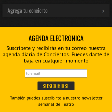
Agrega tu concierto
AGENDA ELECTRÓNICA
Suscríbete y recibirás en tu correo nuestra
agenda diaria de Conciertos. Puedes darte de
baja en cualquier momento
También puedes suscribirte a nuestro
newsletter
semanal de Teatro