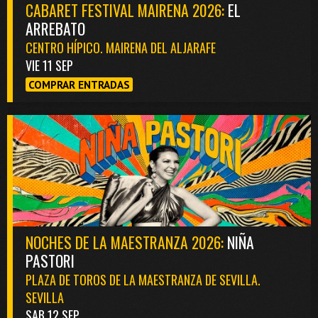
CABARET FESTIVAL MAIRENA 2026:
EL
ARREBATO
CENTRO HÍPICO. MAIRENA DEL ALJARAFE
VIE 11 SEP
COMPRAR ENTRADAS
NOCHES DE LA MAESTRANZA 2026:
NIÑA
PASTORI
PLAZA DE TOROS DE LA MAESTRANZA DE SEVILLA.
SEVILLA
SAB 12 SEP