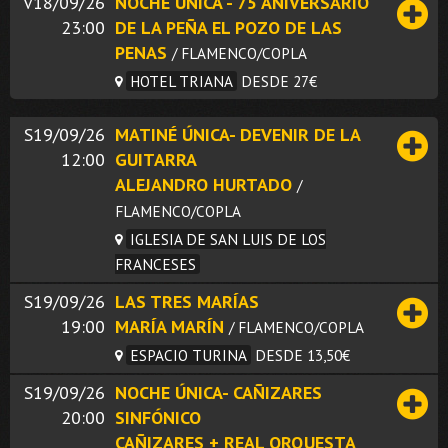
V18/09/26
NOCHE ÚNICA - 75 ANIVERSARIO
23:00
DE LA PEÑA EL POZO DE LAS
PENAS
/ FLAMENCO/COPLA
HOTEL TRIANA
DESDE 27€
S19/09/26
MATINÉ ÚNICA- DEVENIR DE LA
12:00
GUITARRA
ALEJANDRO HURTADO
/
FLAMENCO/COPLA
IGLESIA DE SAN LUIS DE LOS
FRANCESES
S19/09/26
LAS TRES MARÍAS
19:00
MARÍA MARÍN
/ FLAMENCO/COPLA
ESPACIO TURINA
DESDE 13,50€
S19/09/26
NOCHE ÚNICA- CAÑIZARES
20:00
SINFÓNICO
CAÑIZARES + REAL ORQUESTA