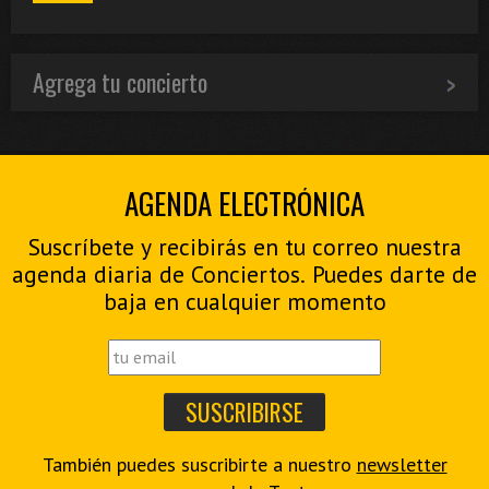
Agrega tu concierto
AGENDA ELECTRÓNICA
Suscríbete y recibirás en tu correo nuestra
agenda diaria de Conciertos. Puedes darte de
baja en cualquier momento
También puedes suscribirte a nuestro
newsletter