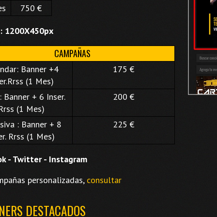
es
750 €
: 1200X450px
CAMPAÑAS
ndar: Banner +4
175 €
er.Rrss (1 Mes)
 Banner + 6 Inser.
200 €
Rrss (1 Mes)
siva : Banner + 8
225 €
er. Rrss (1 Mes)
k - Twitter - Instagram
mpañas personalizadas,
consultar
NNERS DESTACADOS