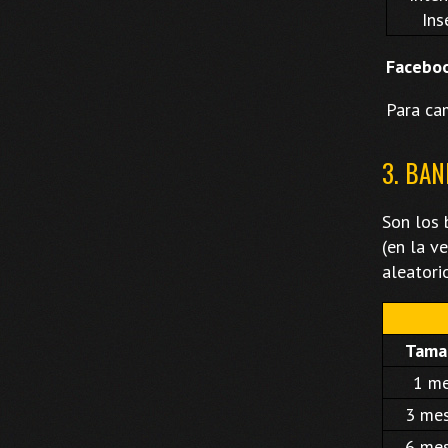
Ins
Faceboo
Para ca
3. BA
Son los 
(en la v
aleatori
Tama
1 m
3 me
6 me