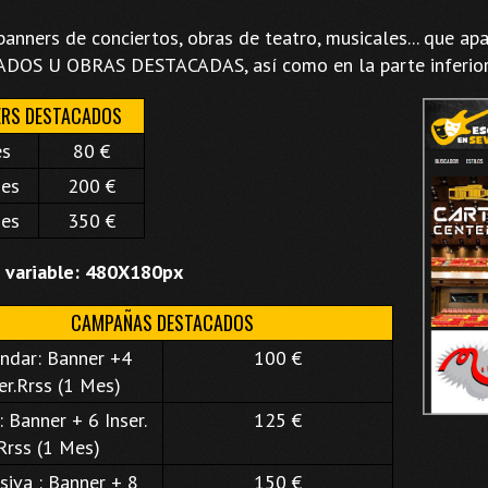
banners de conciertos, obras de teatro, musicales... que 
DOS U OBRAS DESTACADAS, así como en la parte inferior 
ERS DESTACADOS
es
80 €
es
200 €
es
350 €
variable: 480X180px
CAMPAÑAS DESTACADOS
ndar: Banner +4
100 €
er.Rrss (1 Mes)
 Banner + 6 Inser.
125 €
Rrss (1 Mes)
siva : Banner + 8
150 €