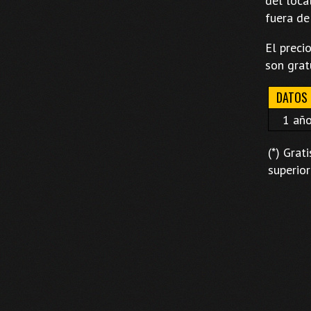
del loca
fuera de
El preci
son grat
DATOS
1 añ
(*) Grat
superior