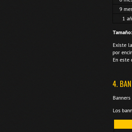
9 me
1 a
Tamaño:
Existe l
por enci
En este 
4. BA
Banners 
Los bann