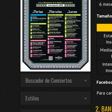
6 mes
Tamaño
Esta
Ins
Media:
Inten
Ins
Buscador de Conciertos
Faceboo
Para ca
Estilos
2. BA