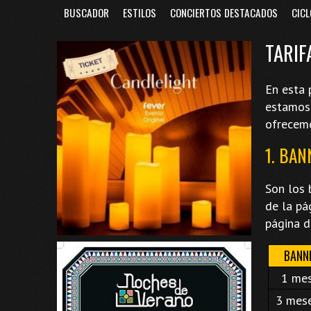
BUSCADOR
ESTILOS
CONCIERTOS DESTACADOS
CICL
TARIF
En esta 
estamos 
ofrecem
1. BAN
Son los 
de la pá
página d
BANN
1 me
3 mes