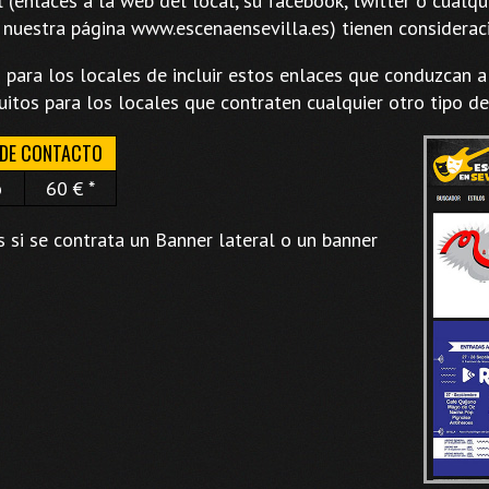
l (enlaces a la web del local, su facebook, twitter o cualq
 nuestra página www.escenaensevilla.es) tienen consideraci
o para los locales de incluir estos enlaces que conduzcan a
uitos para los locales que contraten cualquier otro tipo de
 DE CONTACTO
o
60 € *
is si se contrata un Banner lateral o un banner