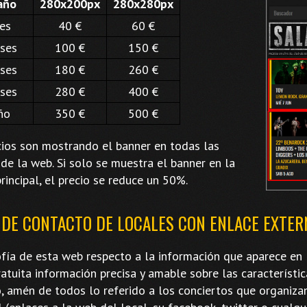
año
280x200px
280x280px
es
40 €
60 €
ses
100 €
150 €
ses
180 €
260 €
ses
280 €
400 €
ño
350 €
500 €
cios son mostrando el banner en todas las
de la web. Si solo se muestra el banner en la
rincipal, el precio se reduce un 50%.
 DE CONTACTO DE LOCALES CON ENLACE EXTER
ofía de esta web respecto a la información que aparece en l
atuita información precisa y amable sobre las característic
, amén de todos lo referido a los conciertos que organiza