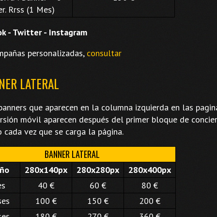
er. Rrss (1 Mes)
k - Twitter - Instagram
mpañas personalizadas,
consultar
NNER LATERAL
banners que aparecen en la columna izquierda en las pagi
ersión móvil aparecen después del primer bloque de concier
o cada vez que se carga la página.
BANNER LATERAL
ño
280x140px
280x280px
280x400px
es
40 €
60 €
80 €
ses
100 €
150 €
200 €
ses
180 €
270 €
360 €