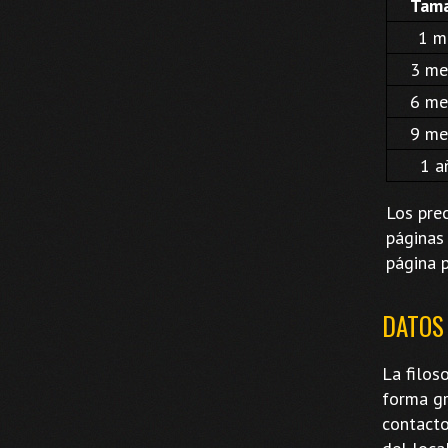
Tam
1 m
3 me
6 me
9 me
1 a
Los pre
páginas 
página p
DATOS
La filos
forma gr
contacto