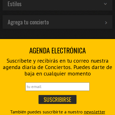
Estilos
Agrega tu concierto
AGENDA ELECTRÓNICA
Suscríbete y recibirás en tu correo nuestra
agenda diaria de Conciertos. Puedes darte de
baja en cualquier momento
También puedes suscribirte a nuestro
newsletter