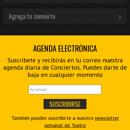
Agrega tu concierto
AGENDA ELECTRÓNICA
Suscríbete y recibirás en tu correo nuestra
agenda diaria de Conciertos. Puedes darte de
baja en cualquier momento
También puedes suscribirte a nuestro
newsletter
semanal de Teatro