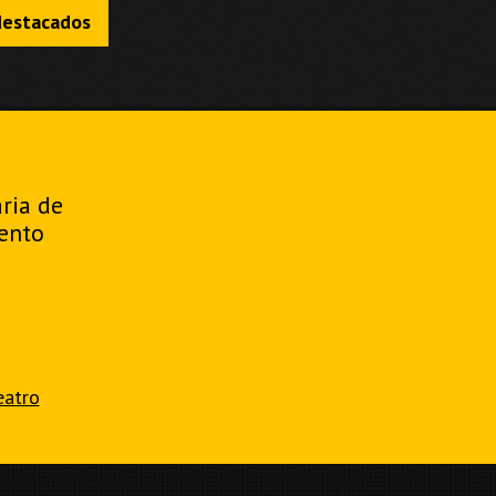
destacados
aria de
ento
eatro