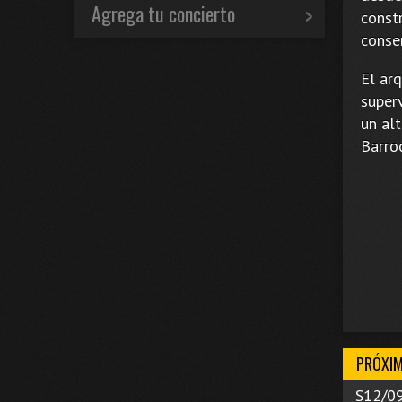
Agrega tu concierto
const
conse
El ar
super
un al
Barro
PRÓXIM
S12/0