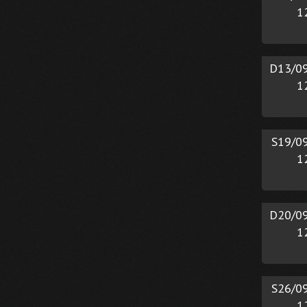
1
D13/0
1
S19/0
1
D20/0
1
S26/0
1