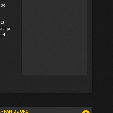
 se
 la
aca por
del
 - PAN DE ORO