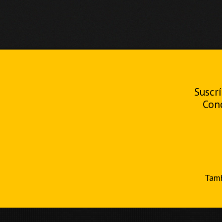
Suscrí
Con
Tamb