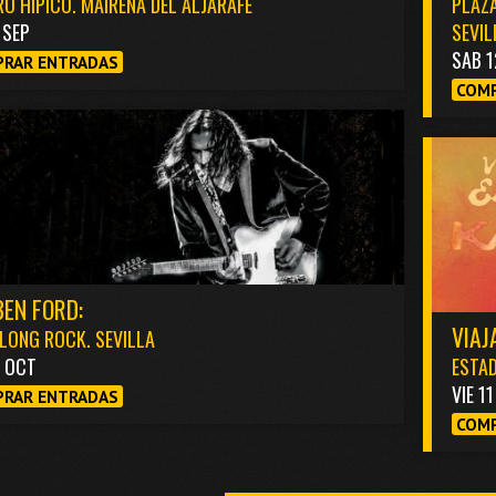
O HÍPICO. MAIRENA DEL ALJARAFE
PLAZA
1 SEP
SEVIL
SAB 1
RAR ENTRADAS
COMP
EN FORD:
VIAJ
LONG ROCK. SEVILLA
3 OCT
ESTAD
VIE 1
RAR ENTRADAS
COMP