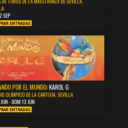
 DE TOROS DE LA MAESTRANZA DE SEVILLA.
LA
2 SEP
RAR ENTRADAS
ANDO POR EL MUNDO:
KAROL G
IO OLÍMPICO DE LA CARTUJA. SEVILLA
1 JUN - DOM 13 JUN
RAR ENTRADAS