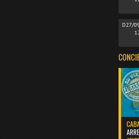
D27/0
1
CONCI
CABA
ARR