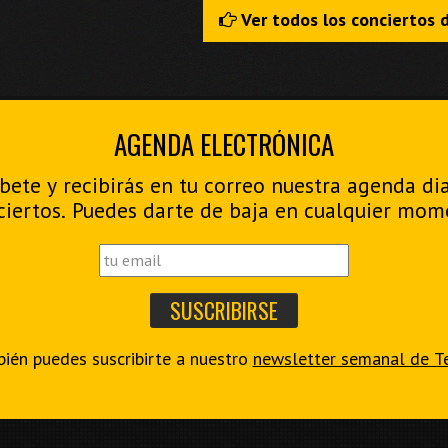
Ver todos los conciertos 
AGENDA ELECTRÓNICA
bete y recibirás en tu correo nuestra agenda di
ciertos. Puedes darte de baja en cualquier mom
ién puedes suscribirte a nuestro
newsletter semanal de T