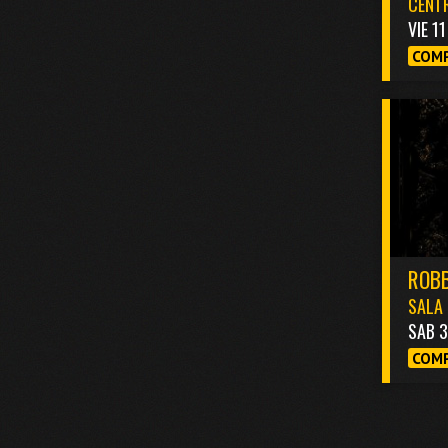
CENTR
VIE 1
COMP
ROBB
SALA 
SAB 
COMP