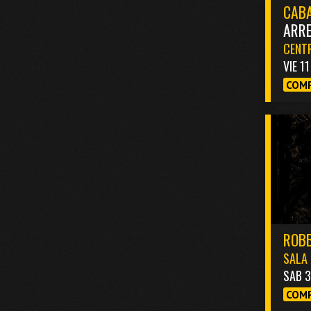
CABA
ARR
CENTR
VIE 1
COMP
ROBB
SALA 
SAB 
COMP