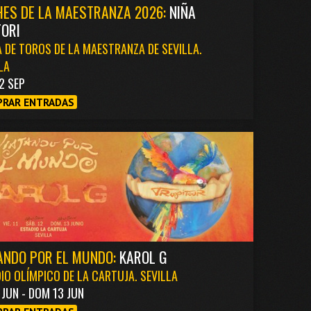
ES DE LA MAESTRANZA 2026:
NIÑA
ORI
 DE TOROS DE LA MAESTRANZA DE SEVILLA.
LA
2 SEP
RAR ENTRADAS
ANDO POR EL MUNDO:
KAROL G
IO OLÍMPICO DE LA CARTUJA. SEVILLA
1 JUN - DOM 13 JUN