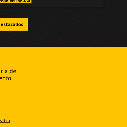
RAR ENTRADAS
destacados
aria de
ento
eatro