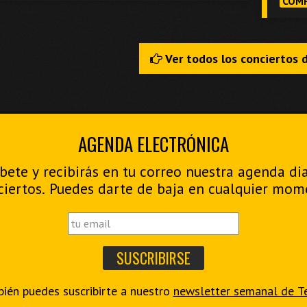
COMP
Ver todos los conciertos 
AGENDA ELECTRÓNICA
bete y recibirás en tu correo nuestra agenda di
ciertos. Puedes darte de baja en cualquier mom
ién puedes suscribirte a nuestro
newsletter semanal de T