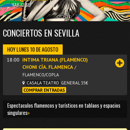
VIE 11 SEP
SAB 12 SEP
SAB 3 OCT
VIE 11 JUN - DOM 13 JUN
CONCIERTOS EN SEVILLA
HOY LUNES 10 DE AGOSTO
18:00
INTIMA TRIANA (FLAMENCO)
CHONI CÍA. FLAMENCA
/
FLAMENCO/COPLA
CASALA TEATRO
GENERAL 35€
COMPRAR ENTRADAS
Espectaculos flamencos y turísticos en tablaos y espacios
singulares
»