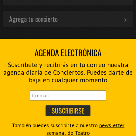
Agrega tu concierto
AGENDA ELECTRÓNICA
Suscríbete y recibirás en tu correo nuestra
agenda diaria de Conciertos. Puedes darte de
baja en cualquier momento
También puedes suscribirte a nuestro
newsletter
semanal de Teatro