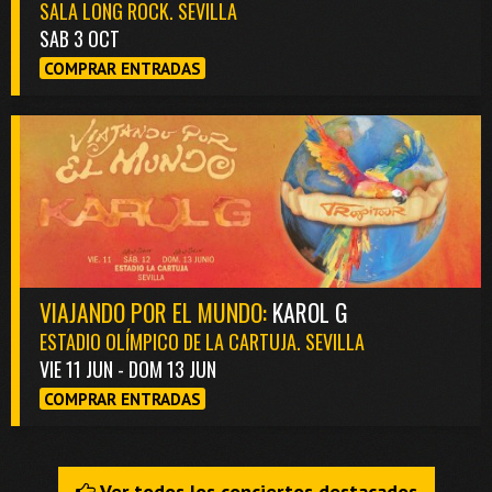
SALA LONG ROCK. SEVILLA
SAB 3 OCT
COMPRAR ENTRADAS
VIAJANDO POR EL MUNDO:
KAROL G
ESTADIO OLÍMPICO DE LA CARTUJA. SEVILLA
VIE 11 JUN - DOM 13 JUN
COMPRAR ENTRADAS
Ver todos los conciertos destacados