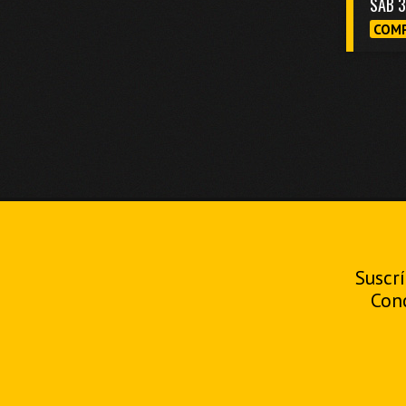
SAB 
COMP
Suscrí
Con