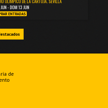
IO OLÍMPICO DE LA CARTUJA. SEVILLA
1 JUN - DOM 13 JUN
RAR ENTRADAS
destacados
aria de
ento