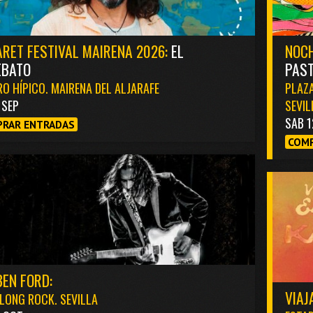
RET FESTIVAL MAIRENA 2026:
EL
NOCH
EBATO
PAST
O HÍPICO. MAIRENA DEL ALJARAFE
PLAZA
1 SEP
SEVIL
SAB 1
RAR ENTRADAS
COMP
EN FORD:
VIAJ
LONG ROCK. SEVILLA