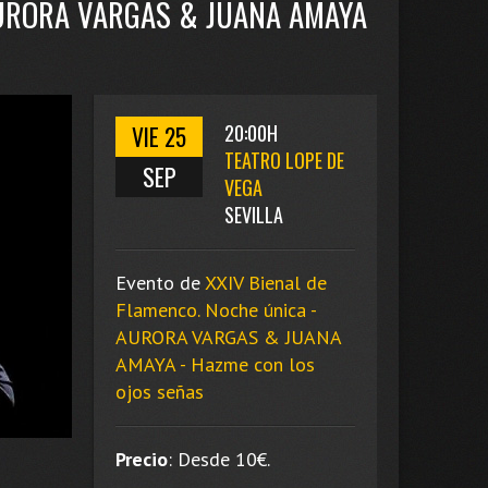
AURORA VARGAS & JUANA AMAYA
VIE 25
20:00H
TEATRO LOPE DE
SEP
VEGA
SEVILLA
Evento de
XXIV Bienal de
Flamenco. Noche única -
AURORA VARGAS & JUANA
AMAYA - Hazme con los
ojos señas
Precio
:
Desde 10
€.