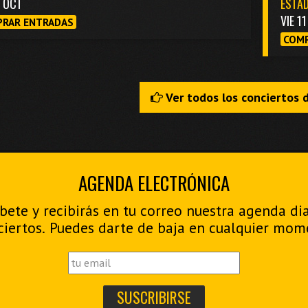
3 OCT
ESTAD
VIE 1
RAR ENTRADAS
COMP
Ver todos los conciertos 
AGENDA ELECTRÓNICA
bete y recibirás en tu correo nuestra agenda di
ciertos. Puedes darte de baja en cualquier mom