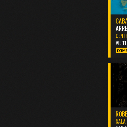
CABA
ARR
CENTR
VIE 1
COMP
ROBB
SALA 