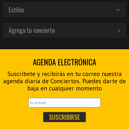
Estilos
Agrega tu concierto
AGENDA ELECTRÓNICA
Suscríbete y recibirás en tu correo nuestra
agenda diaria de Conciertos. Puedes darte de
baja en cualquier momento