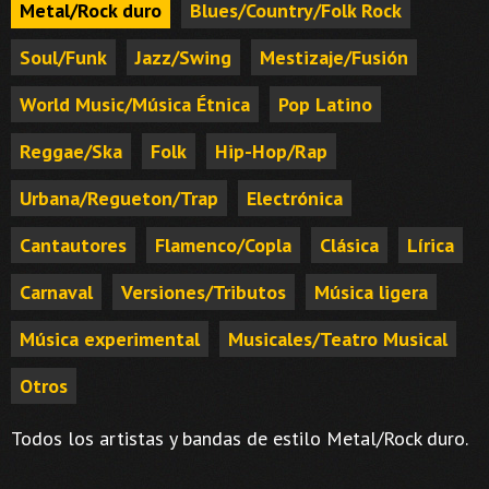
Metal/Rock duro
Blues/Country/Folk Rock
Soul/Funk
Jazz/Swing
Mestizaje/Fusión
World Music/Música Étnica
Pop Latino
Reggae/Ska
Folk
Hip-Hop/Rap
Urbana/Regueton/Trap
Electrónica
Cantautores
Flamenco/Copla
Clásica
Lírica
Carnaval
Versiones/Tributos
Música ligera
Música experimental
Musicales/Teatro Musical
Otros
Todos los artistas y bandas de estilo Metal/Rock duro.