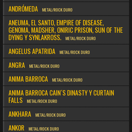
ANDRÓMEDA
METAL/ROCK DURO
ANEUMA, EL SANTO, EMPIRE OF DISEASE,
GENOMA, MADSHER, ONIRIC PRISON, SUN OF THE
DYING Y SYNLAKROSS.
METAL/ROCK DURO
ANGELUS APATRIDA
METAL/ROCK DURO
ANGRA
METAL/ROCK DURO
ANIMA BARROCA
METAL/ROCK DURO
ANIMA BARROCA CAIN´S DINASTY Y CURTAIN
FALLS
METAL/ROCK DURO
ANKHARA
METAL/ROCK DURO
ANKOR
METAL/ROCK DURO