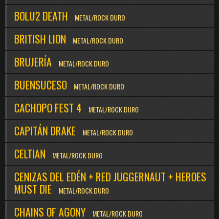
BOLU2 DEATH
METAL/ROCK DURO
BRITISH LION
METAL/ROCK DURO
BRUJERÍA
METAL/ROCK DURO
BUENSUCESO
METAL/ROCK DURO
CACHOPO FEST 4
METAL/ROCK DURO
CAPITÁN DRAKE
METAL/ROCK DURO
CELTIAN
METAL/ROCK DURO
CENIZAS DEL EDÉN + RED JUGGERNAUT + HEROES
MUST DIE
METAL/ROCK DURO
CHAINS OF AGONY
METAL/ROCK DURO