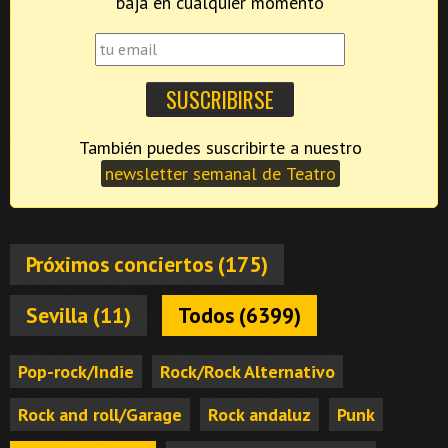
baja en cualquier momento
También puedes suscribirte a nuestro
newsletter semanal de Teatro
Próximos conciertos (175)
Sevilla (11)
Todos (6399)
Pop-rock/Indie
Rock/Rock Alternativo
Rock and roll/Garage
Rock andaluz
Punk