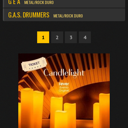
G E A
METAL/ROCK DURO
G.A.S. DRUMMERS
METAL/ROCK DURO
1
2
3
4