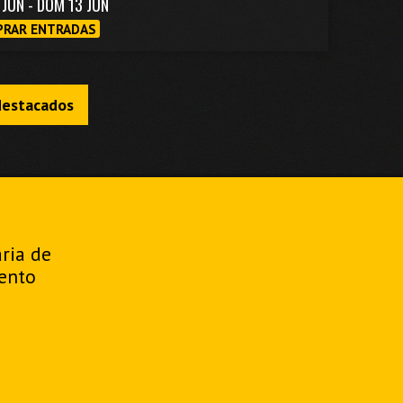
1 JUN - DOM 13 JUN
RAR ENTRADAS
destacados
aria de
ento