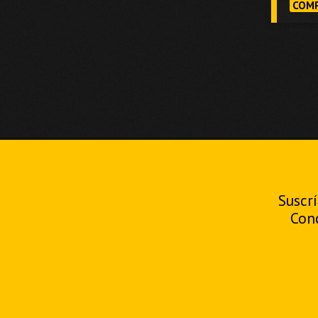
COMP
Suscrí
Con