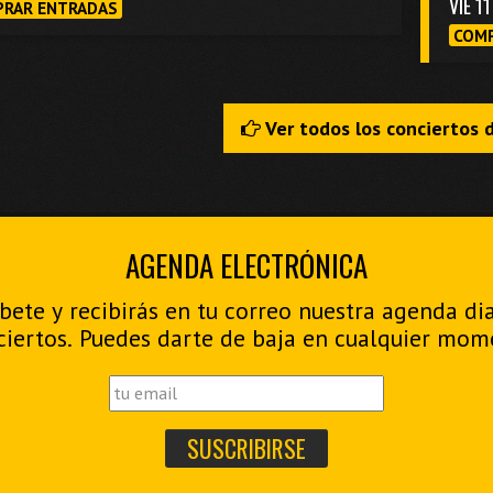
VIE 1
RAR ENTRADAS
COMP
Ver todos los conciertos 
AGENDA ELECTRÓNICA
bete y recibirás en tu correo nuestra agenda di
ciertos. Puedes darte de baja en cualquier mom