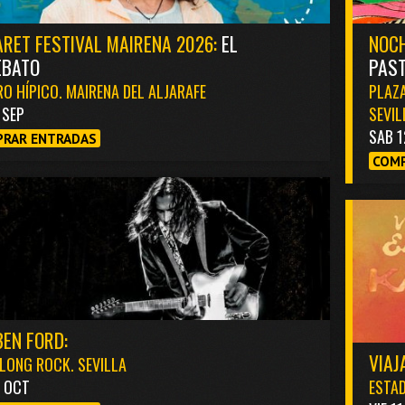
RET FESTIVAL MAIRENA 2026:
EL
NOCH
EBATO
PAST
O HÍPICO. MAIRENA DEL ALJARAFE
PLAZA
1 SEP
SEVIL
SAB 1
RAR ENTRADAS
COMP
EN FORD:
VIAJ
LONG ROCK. SEVILLA
3 OCT
ESTAD