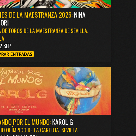
ES DE LA MAESTRANZA 2026:
NIÑA
ORI
 DE TOROS DE LA MAESTRANZA DE SEVILLA.
LA
2 SEP
RAR ENTRADAS
ANDO POR EL MUNDO:
KAROL G
IO OLÍMPICO DE LA CARTUJA. SEVILLA