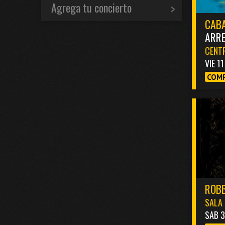
Agrega tu concierto
CABA
ARR
CENTR
VIE 1
COMP
ROBB
SALA 
SAB 