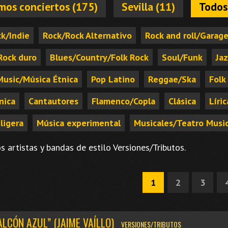
mos conciertos (175)
Sevilla (11)
Todos
k/Indie
Rock/Rock Alternativo
Rock and roll/Garag
Rock duro
Blues/Country/Folk Rock
Soul/Funk
Ja
Music/Música Étnica
Pop Latino
Reggae/Ska
Folk
nica
Cantautores
Flamenco/Copla
Clásica
Líric
ligera
Música experimental
Musicales/Teatro Music
s artistas y bandas de estilo Versiones/Tributos.
1
2
3
ALCÓN AZUL” (JAIME VAÍLLO)
VERSIONES/TRIBUTOS