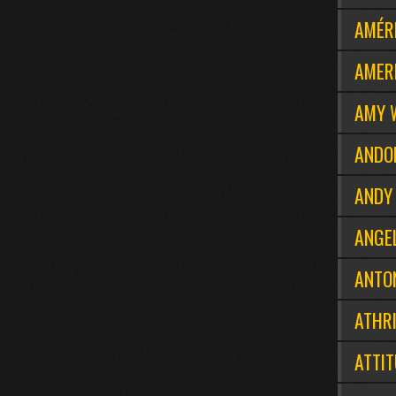
AMÉRI
AMER
AMY W
ANDO
ANDY
ANGE
ANTO
ATHR
ATTI