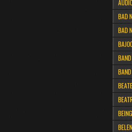
AUDI
BAD 
BAD N
BAJO
BAND
BAND
BEATE
BEAT
BEING
BELE