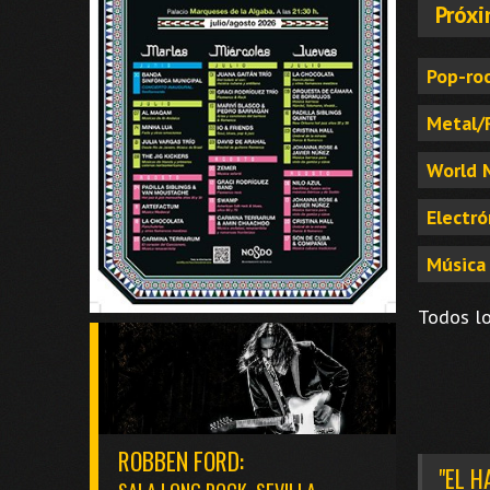
Próxi
Pop-roc
Metal/
World 
Electró
Música 
Todos lo
ROBBEN FORD:
"EL H