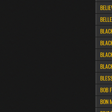
BELIE
BELL
BLAC
BLAC
BLACK
BLAC
BLESS
BOB 
BON M