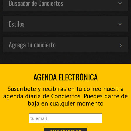
Buscador de Conciertos
Estilos
Agrega tu concierto
AGENDA ELECTRÓNICA
Suscríbete y recibirás en tu correo nuestra
agenda diaria de Conciertos. Puedes darte de
baja en cualquier momento