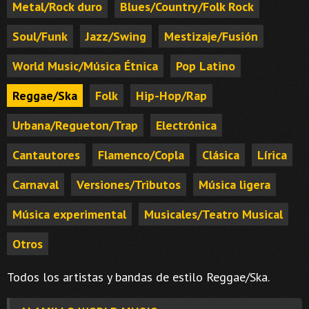
Metal/Rock duro
Blues/Country/Folk Rock
Soul/Funk
Jazz/Swing
Mestizaje/Fusión
World Music/Música Étnica
Pop Latino
Reggae/Ska
Folk
Hip-Hop/Rap
Urbana/Regueton/Trap
Electrónica
Cantautores
Flamenco/Copla
Clásica
Lírica
Carnaval
Versiones/Tributos
Música ligera
Música experimental
Musicales/Teatro Musical
Otros
Todos los artistas y bandas de estilo Reggae/Ska.