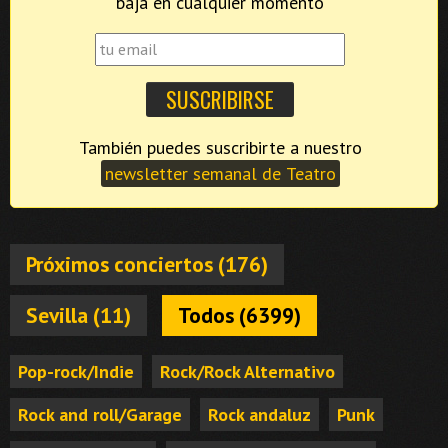
baja en cualquier momento
También puedes suscribirte a nuestro
newsletter semanal de Teatro
Próximos conciertos (176)
Sevilla (11)
Todos (6399)
Pop-rock/Indie
Rock/Rock Alternativo
Rock and roll/Garage
Rock andaluz
Punk