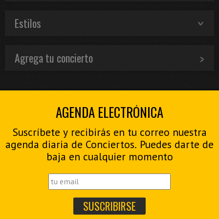
Estilos
Agrega tu concierto
AGENDA ELECTRÓNICA
Suscríbete y recibirás en tu correo nuestra
agenda diaria de Conciertos. Puedes darte de
baja en cualquier momento