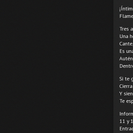
¡Íntim
Flame
Tres a
Una h
Cante,
Es una
Autént
Dentr
Si te
Cierra
Y sien
Te es
Infor
11 y 1
Entrad