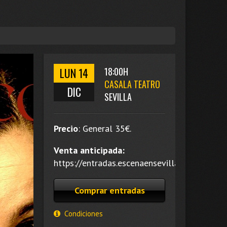
LUN 14
18:00H
CASALA TEATRO
DIC
SEVILLA
Precio
:
General 35
€.
Venta anticipada:
https://entradas.escenaensevilla.es/.
Comprar entradas
Condiciones