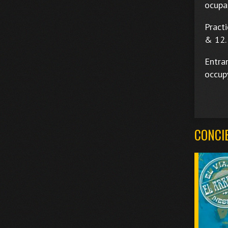
ocupar
Practi
& 12.
Entran
occupy
CONCI