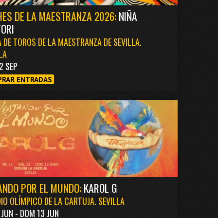
ES DE LA MAESTRANZA 2026:
NIÑA
ORI
 DE TOROS DE LA MAESTRANZA DE SEVILLA.
LA
2 SEP
RAR ENTRADAS
ANDO POR EL MUNDO:
KAROL G
IO OLÍMPICO DE LA CARTUJA. SEVILLA
1 JUN - DOM 13 JUN