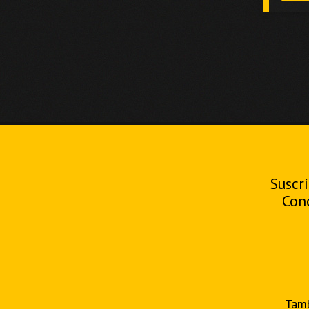
Suscrí
Con
Tamb