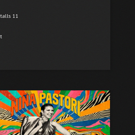
stalls 11
t