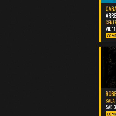
CABA
ARR
CENTR
VIE 1
COMP
ROBB
SALA 
SAB 
COMP