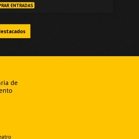
RAR ENTRADAS
destacados
aria de
ento
eatro