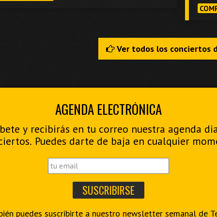
COMP
Ver todos los conciertos 
AGENDA ELECTRÓNICA
bete y recibirás en tu correo nuestra agenda di
ciertos. Puedes darte de baja en cualquier mom
ién puedes suscribirte a nuestro
newsletter semanal de T