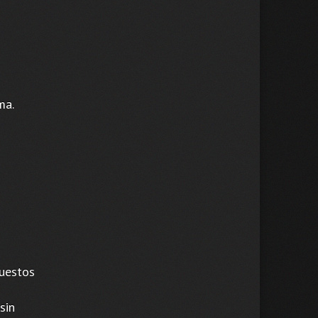
ma.
puestos
sin