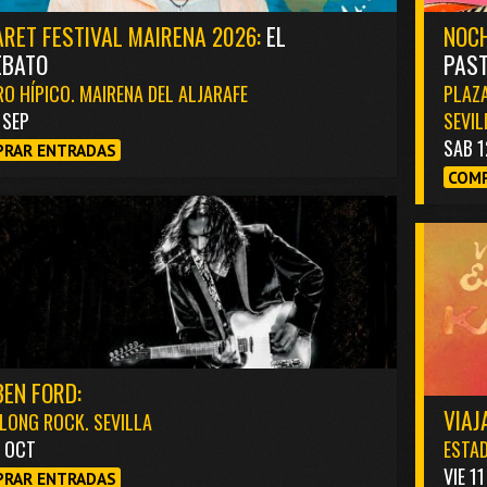
RET FESTIVAL MAIRENA 2026:
EL
NOCH
EBATO
PAST
O HÍPICO. MAIRENA DEL ALJARAFE
PLAZA
1 SEP
SEVIL
SAB 1
RAR ENTRADAS
COMP
EN FORD:
VIAJ
LONG ROCK. SEVILLA
3 OCT
ESTAD
VIE 1
RAR ENTRADAS