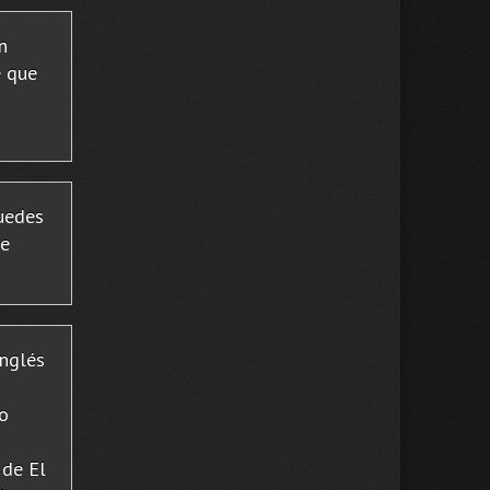
n
e que
puedes
de
Inglés
eo
 de El