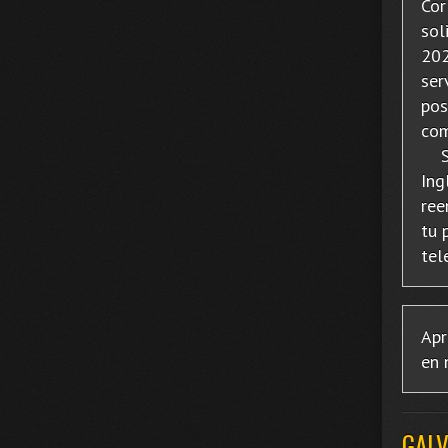
Cor
sol
202
ser
pos
com
Si 
Ing
ree
tu 
tel
Apr
en 
GALV