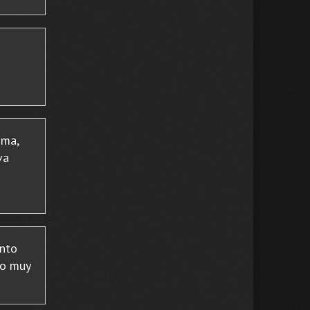
sma,
va
into
do muy