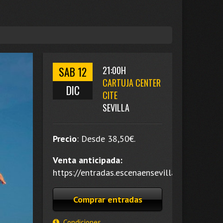
SAB 12
21:00H
CARTUJA CENTER
DIC
CITE
SEVILLA
Precio
:
Desde 38,50
€.
Venta anticipada:
https://entradas.escenaensevilla.es/.
Comprar entradas
Condiciones