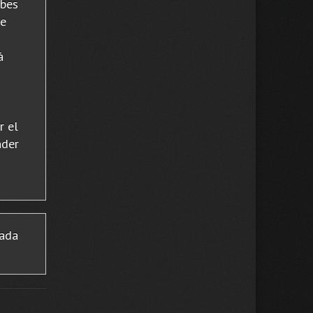
ebes
de
á
r el
nder
tada