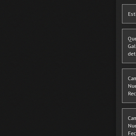
Est
Que
Gal
det
Cam
Nue
Rec
Cam
Nue
Fec