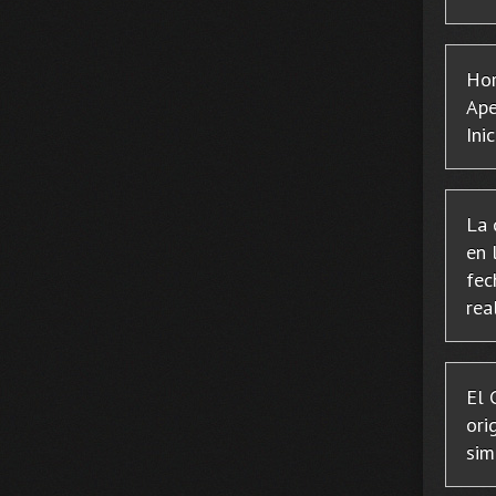
Hor
Ape
Ini
La 
en 
fec
rea
El 
ori
sim