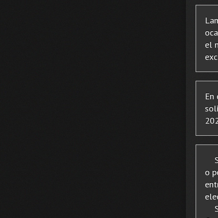
Lam
oca
el 
exc
En 
sol
202
Si 
o p
ent
ele
Si 