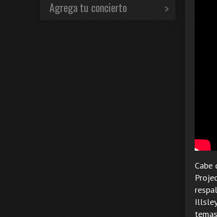
Agrega tu concierto
Cabe d
Proje
respal
Illsle
temas