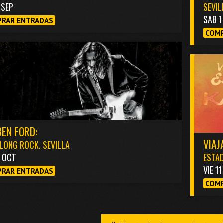
1 SEP
SEVIL
SAB 1
RAR ENTRADAS
COMP
EN FORD:
VIAJ
LONG ROCK. SEVILLA
3 OCT
ESTAD
VIE 1
RAR ENTRADAS
COMP