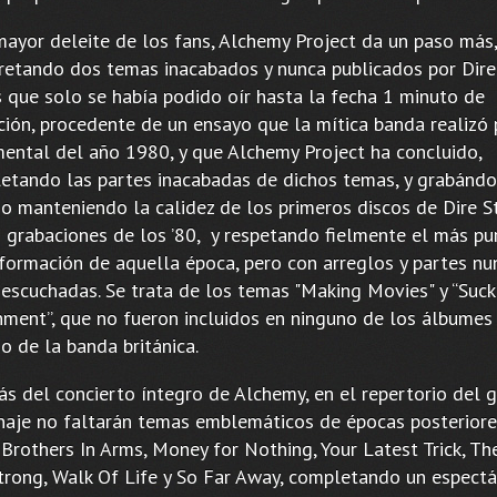
mayor deleite de los fans, Alchemy Project da un paso más,
pretando dos temas inacabados y nunca publicados por Dire 
s que solo se había podido oír hasta la fecha 1 minuto de
ción, procedente de un ensayo que la mítica banda realizó 
ental del año 1980, y que Alchemy Project ha concluido,
etando las partes inacabadas de dichos temas, y grabándo
o manteniendo la calidez de los primeros discos de Dire St
s grabaciones de los ’80, y respetando fielmente el más pu
 formación de aquella época, pero con arreglos y partes nu
 escuchadas. Se trata de los temas "Making Movies" y “Suck
hment”, que no fueron incluidos en ninguno de los álbumes
o de la banda británica.
s del concierto íntegro de Alchemy, en el repertorio del 
aje no faltarán temas emblemáticos de épocas posteriore
Brothers In Arms, Money for Nothing, Your Latest Trick, Th
trong, Walk Of Life y So Far Away, completando un espect