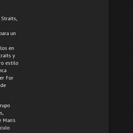
Straits,
para un
los en
raits y
ro estilo
nca
er For
 de
grupo
s,
e Man’s
áculo