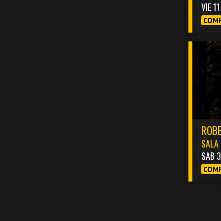
VIE 1
COMP
ROBB
SALA 
SAB 
COMP