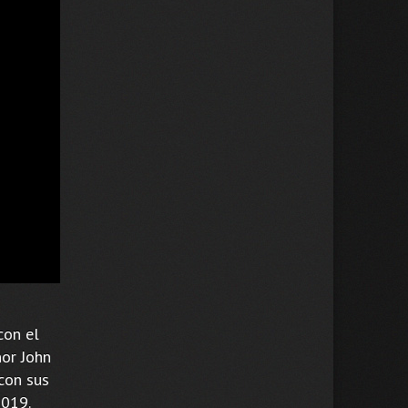
con el
ñor John
 con sus
2019.