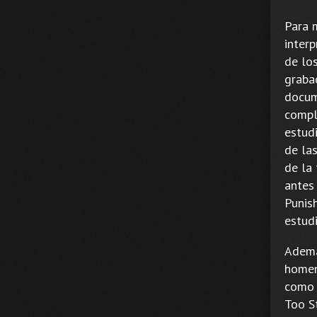
Para 
inter
de lo
graba
docum
compl
estudi
de la
de la
antes
Punis
estudi
Ademá
homen
como 
Too S