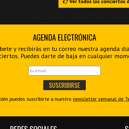
Ver todos los conciertos 
AGENDA ELECTRÓNICA
bete y recibirás en tu correo nuestra agenda di
ciertos. Puedes darte de baja en cualquier mom
ién puedes suscribirte a nuestro
newsletter semanal de T