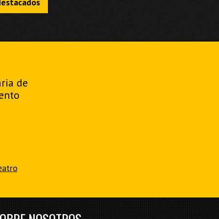
destacados
aria de
ento
eatro