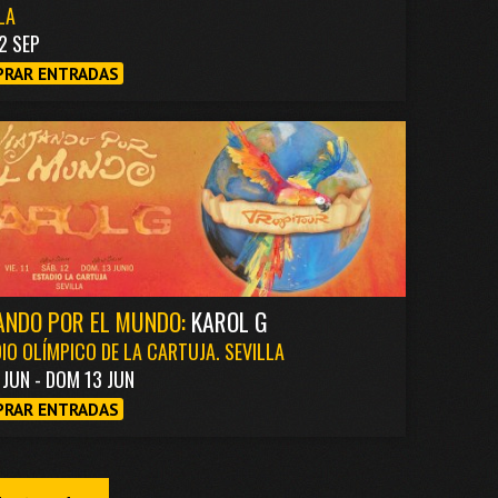
LA
2 SEP
RAR ENTRADAS
ANDO POR EL MUNDO:
KAROL G
IO OLÍMPICO DE LA CARTUJA. SEVILLA
1 JUN - DOM 13 JUN
RAR ENTRADAS