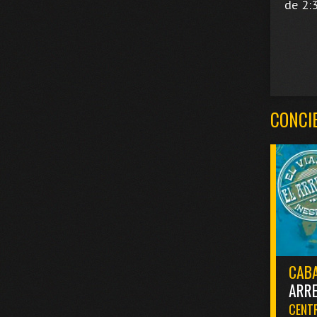
de 2:3
CONCI
CABA
ARR
CENTR