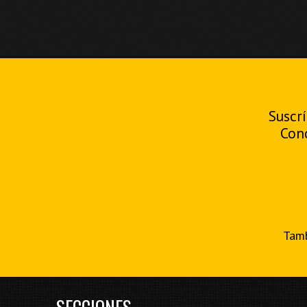
Suscrí
Con
Tamb