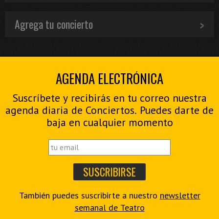
Agrega tu concierto
AGENDA ELECTRÓNICA
Suscríbete y recibirás en tu correo nuestra
agenda diaria de Conciertos. Puedes darte de
baja en cualquier momento
También puedes suscribirte a nuestro
newsletter
semanal de Teatro