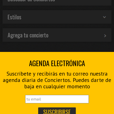
Estilos
Agrega tu concierto
AGENDA ELECTRÓNICA
Suscríbete y recibirás en tu correo nuestra
agenda diaria de Conciertos. Puedes darte de
baja en cualquier momento