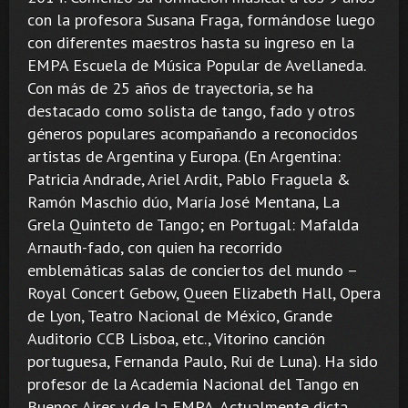
con la profesora Susana Fraga, formándose luego
con diferentes maestros hasta su ingreso en la
EMPA Escuela de Música Popular de Avellaneda.
Con más de 25 años de trayectoria, se ha
destacado como solista de tango, fado y otros
géneros populares acompañando a reconocidos
artistas de Argentina y Europa. (En Argentina:
Patricia Andrade, Ariel Ardit, Pablo Fraguela &
Ramón Maschio dúo, María José Mentana, La
Grela Quinteto de Tango; en Portugal: Mafalda
Arnauth-fado, con quien ha recorrido
emblemáticas salas de conciertos del mundo –
Royal Concert Gebow, Queen Elizabeth Hall, Opera
de Lyon, Teatro Nacional de México, Grande
Auditorio CCB Lisboa, etc., Vitorino canción
portuguesa, Fernanda Paulo, Rui de Luna). Ha sido
profesor de la Academia Nacional del Tango en
Buenos Aires y de la EMPA. Actualmente dicta