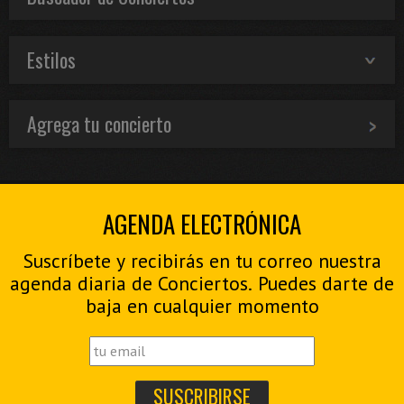
Estilos
Agrega tu concierto
AGENDA ELECTRÓNICA
Suscríbete y recibirás en tu correo nuestra
agenda diaria de Conciertos. Puedes darte de
baja en cualquier momento