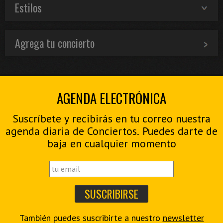
Estilos
Agrega tu concierto
AGENDA ELECTRÓNICA
Suscríbete y recibirás en tu correo nuestra
agenda diaria de Conciertos. Puedes darte de
baja en cualquier momento
También puedes suscribirte a nuestro
newsletter