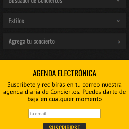
Estilos
Agrega tu concierto
AGENDA ELECTRÓNICA
Suscríbete y recibirás en tu correo nuestra
agenda diaria de Conciertos. Puedes darte de
baja en cualquier momento