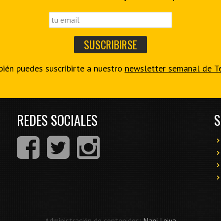
ién puedes suscribirte a nuestro
newsletter semanal de T
REDES SOCIALES
S
Administración de contenidos:
Nani Leiva