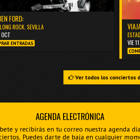
EN FORD:
VIAJ
LONG ROCK. SEVILLA
3 OCT
ESTAD
VIE 1
RAR ENTRADAS
COMP
Ver todos los conciertos 
AGENDA ELECTRÓNICA
bete y recibirás en tu correo nuestra agenda di
ciertos. Puedes darte de baja en cualquier mom