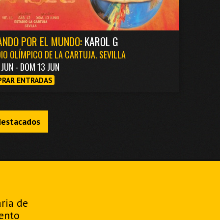
ANDO POR EL MUNDO:
KAROL G
IO OLÍMPICO DE LA CARTUJA. SEVILLA
1 JUN - DOM 13 JUN
RAR ENTRADAS
destacados
aria de
ento