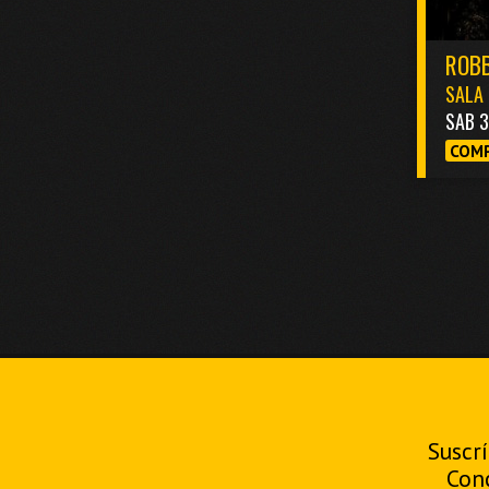
ROBB
SALA 
SAB 
COMP
Suscrí
Con