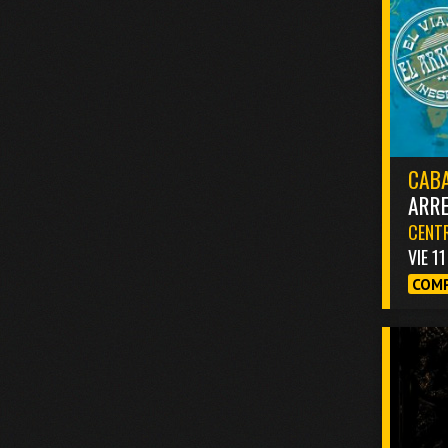
CABA
ARR
CENTR
VIE 1
COMP