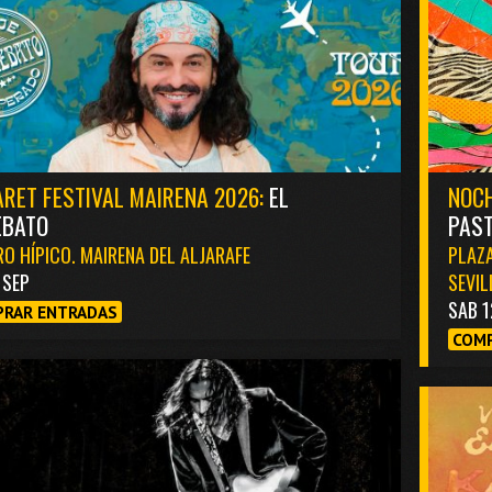
RET FESTIVAL MAIRENA 2026:
EL
NOCH
EBATO
PAST
O HÍPICO. MAIRENA DEL ALJARAFE
PLAZA
1 SEP
SEVIL
SAB 1
RAR ENTRADAS
COMP