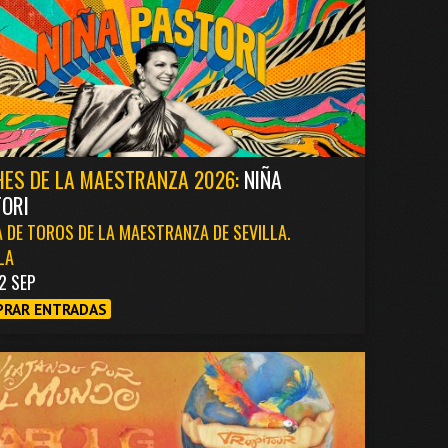
ES DE LA MAESTRANZA 2026:
NIÑA
ORI
 DE TOROS DE LA MAESTRANZA DE SEVILLA.
LA
2 SEP
RAR ENTRADAS