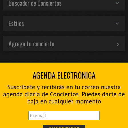
Buscador de Conciertos
Estilos
Agrega tu concierto
AGENDA ELECTRÓNICA
Suscríbete y recibirás en tu correo nuestra
agenda diaria de Conciertos. Puedes darte de
baja en cualquier momento