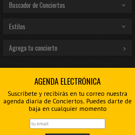
Buscador de Conciertos
Estilos
Agrega tu concierto
AGENDA ELECTRÓNICA
Suscríbete y recibirás en tu correo nuestra
agenda diaria de Conciertos. Puedes darte de
baja en cualquier momento