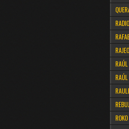
QUER
RADI
RAFAE
RAJE
RAÚL
RAÚL
RAUL
REBU
ROKO