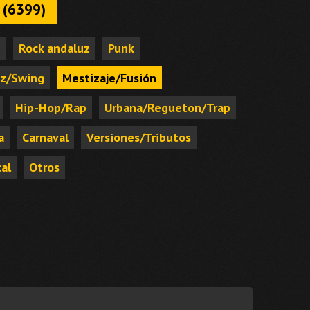
 (6399)
e
Rock andaluz
Punk
zz/Swing
Mestizaje/Fusión
Hip-Hop/Rap
Urbana/Regueton/Trap
a
Carnaval
Versiones/Tributos
al
Otros