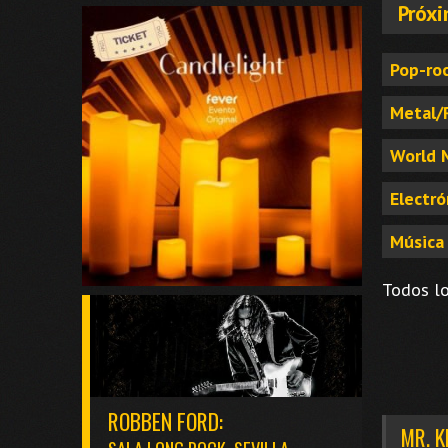
Próxi
Pop-roc
Metal/
World 
Electró
Música 
Todos lo
ROBBEN FORD:
MR. 