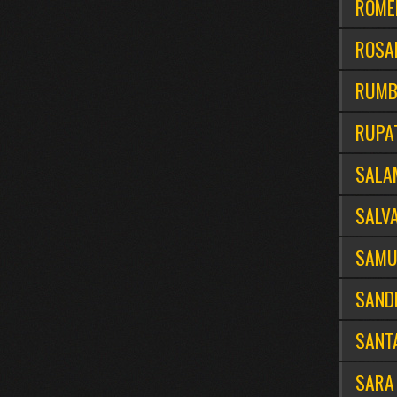
ROME
ROSAR
RUM
RUPA
SALA
SALV
SAMU
SAND
SANT
SARA