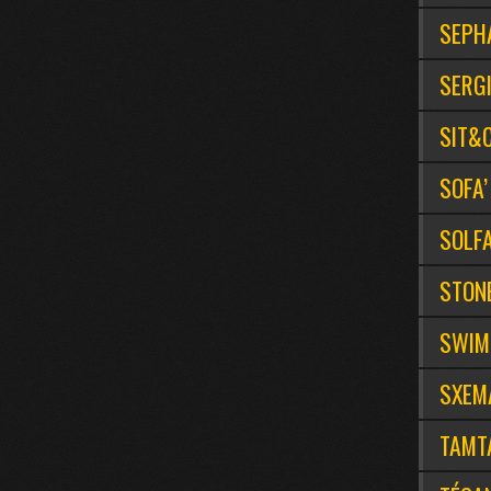
SEPH
SERGI
SIT&
SOFA
SOLF
STONE
SWIM
SXEM
TAMT