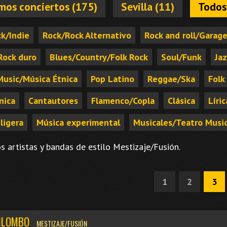
mos conciertos (175)
Sevilla (11)
Todos
k/Indie
Rock/Rock Alternativo
Rock and roll/Garag
Rock duro
Blues/Country/Folk Rock
Soul/Funk
Ja
Music/Música Étnica
Pop Latino
Reggae/Ska
Folk
nica
Cantautores
Flamenco/Copla
Clásica
Líric
ligera
Música experimental
Musicales/Teatro Music
s artistas y bandas de estilo Mestizaje/Fusión.
1
2
3
KILOMBO
MESTIZAJE/FUSIÓN