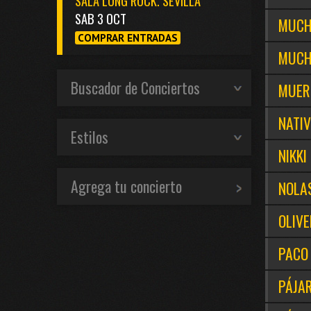
SALA LONG ROCK. SEVILLA
SAB 3 OCT
MUCH
COMPRAR ENTRADAS
MUCH
Buscador de Conciertos
MUER
NATI
Estilos
NIKKI
Agrega tu concierto
NOLAS
OLIV
PACO
PÁJA