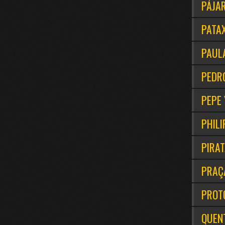
PÁJA
PATA
PAUL
PEDR
PEPE 
PHILI
PIRA
PRAÇ
PROT
QUEN