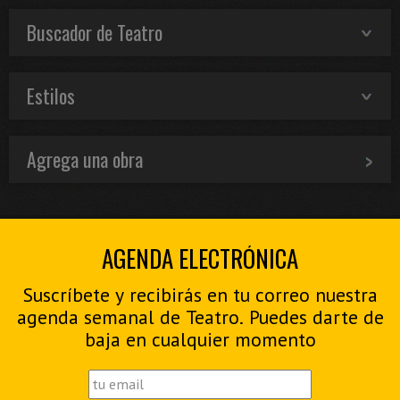
Buscador de Teatro
Estilos
Agrega una obra
AGENDA ELECTRÓNICA
Suscríbete y recibirás en tu correo nuestra
agenda semanal de Teatro. Puedes darte de
baja en cualquier momento