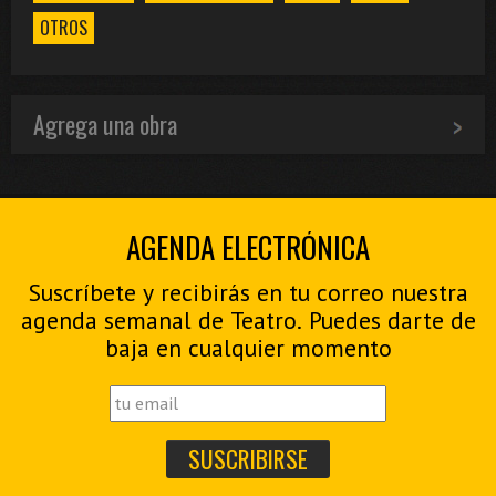
OTROS
Agrega una obra
AGENDA ELECTRÓNICA
Suscríbete y recibirás en tu correo nuestra
agenda semanal de Teatro. Puedes darte de
baja en cualquier momento