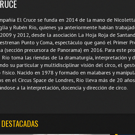
CRUCE
mpañía El Cruce se funda en 2014 de la mano de Nicolett
glia y Rubén Río, quienes ya anteriormente habían trabajad
 2009 y 2012, desde la asociación La Hoja Roja de Santand
estrenan Punto y Coma, espectáculo que ganó el Primer P
da (sección precursora de Panorama) en 2016. Para este pro
Río toma las riendas de la dramaturgia, interpretación y d
ndo su particular y multidisciplinar visión del circo, el gest
o físico. Nacido en 1978 y formado en malabares y manipul
os en el Circus Space de Londres, Río lleva más de 20 años
ndose a la interpretación, docencia y dirección de circo.
 DESTACADAS