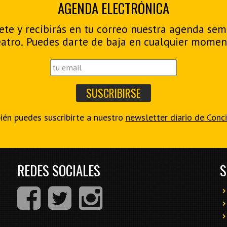
AGENDA ELECTRÓNICA
ete y recibirás en tu correo nuestra agenda se
eatro. Puedes darte de baja en cualquier momen
én puedes suscribirte a nuestro
newsletter diario de Conc
REDES SOCIALES
S