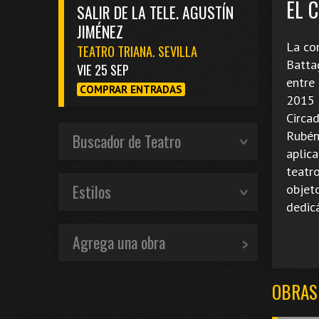
EL 
SALIR DE LA TELE. AGUSTÍN
JIMÉNEZ
La co
TEATRO TRIANA. SEVILLA
Batta
VIE 25 SEP
entre
COMPRAR ENTRADAS
2015 
Circa
Rubén 
Buscador de Teatro
aplica
teatr
Estilos
objet
dedicá
Agrega una obra
OBRAS