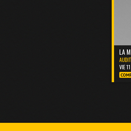
LA M
AUDIT
VIE 1
COMP