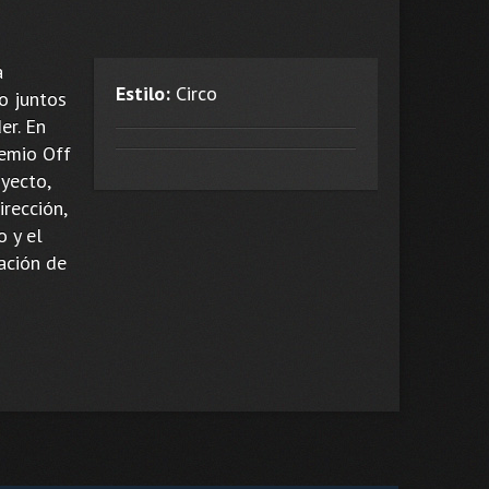
a
Estilo:
Circo
o juntos
er. En
remio Off
yecto,
irección,
o y el
ación de