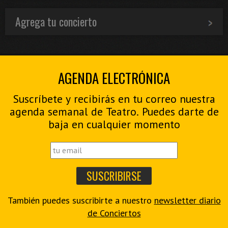
Agrega tu concierto
AGENDA ELECTRÓNICA
Suscríbete y recibirás en tu correo nuestra
agenda semanal de Teatro. Puedes darte de
baja en cualquier momento
También puedes suscribirte a nuestro
newsletter diario
de Conciertos