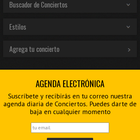
Buscador de Conciertos
Estilos
Agrega tu concierto
AGENDA ELECTRÓNICA
Suscríbete y recibirás en tu correo nuestra
agenda diaria de Conciertos. Puedes darte de
baja en cualquier momento