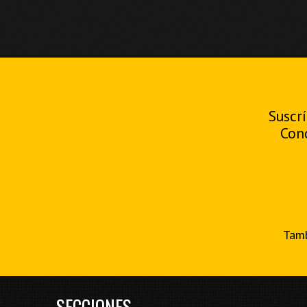
Suscrí
Con
Tamb
SECCIONES