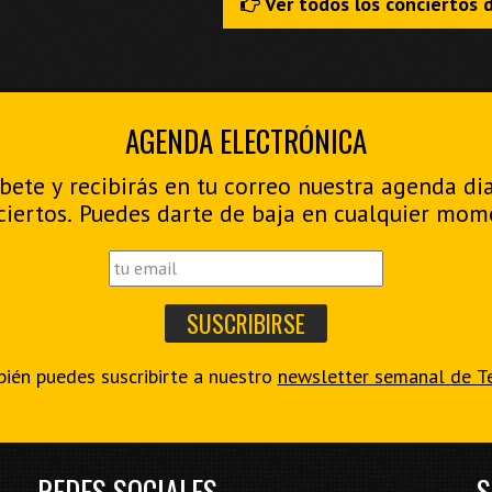
Ver todos los conciertos 
AGENDA ELECTRÓNICA
bete y recibirás en tu correo nuestra agenda di
ciertos. Puedes darte de baja en cualquier mom
ién puedes suscribirte a nuestro
newsletter semanal de T
REDES SOCIALES
S