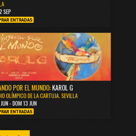
LA
2 SEP
RAR ENTRADAS
ANDO POR EL MUNDO:
KAROL G
IO OLÍMPICO DE LA CARTUJA. SEVILLA
1 JUN - DOM 13 JUN
RAR ENTRADAS