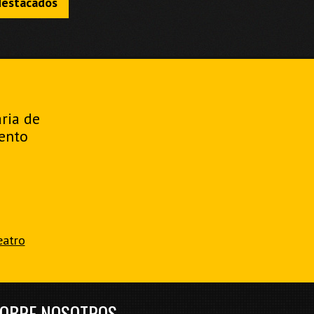
destacados
aria de
ento
eatro
OBRE NOSOTROS