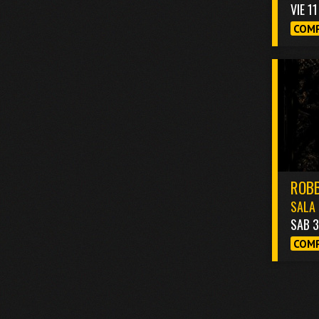
VIE 1
COMP
ROBB
SALA 
SAB 
COMP