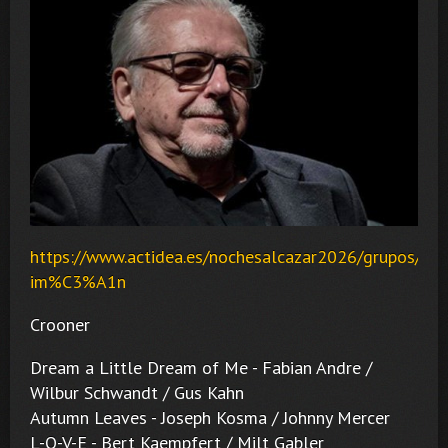
https://www.actidea.es/nochesalcazar2026/grupos/ma
im%C3%A1n
Crooner
Dream a Little Dream of Me - Fabian Andre /
Wilbur Schwandt / Gus Kahn
Autumn Leaves - Joseph Kosma / Johnny Mercer
L-O-V-E - Bert Kaempfert / Milt Gabler