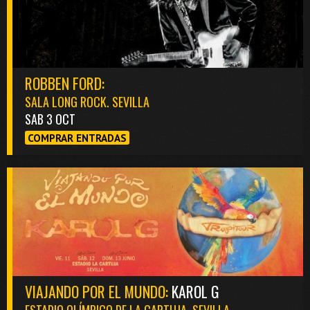
ROBBEN FORD:
SALA LONG ROCK. SEVILLA
SAB 3 OCT
COMPRAR ENTRADAS
VIAJANDO POR EL MUNDO:
KAROL G