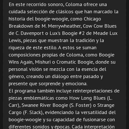
En este recorrido sonoro, Coloma ofrece una
cuidada selección de clásicos que han marcado la
historia del boogie-woogie, como Chicago
Breakdown de M. Merrywheather, Cow Cow Blues
de C. Davenport o Lux’s Boogie #2 de Meade Lux
Lewis, piezas que muestran la tradición y la
riqueza de este estilo. A estos se suman
composiciones propias de Coloma, como Boogie
Wins Again, Mishuri o Cromatic Boogie, donde su
personal visión se mezcla con la esencia del
género, creando un diálogo entre pasado y
presente que sorprende y emociona.
El programa también incluye reinterpretaciones de
piezas emblemáticas como How Long Blues (L.
Carr), Swanee River Boogie (S. Foster) o Strange
Cargo (F. Slack), evidenciando la versatilidad del
boogie-woogie y su capacidad de fusionarse con
diferentes sonidos y épocas. Cada interpretación