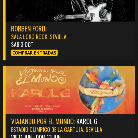
ROBBEN FORD:
SALA LONG ROCK. SEVILLA
SAB 3 OCT
COMPRAR ENTRADAS
VIAJANDO POR EL MUNDO:
KAROL G
ESTADIO OLÍMPICO DE LA CARTUJA. SEVILLA
VIE 11 JUN - DOM 13 JUN