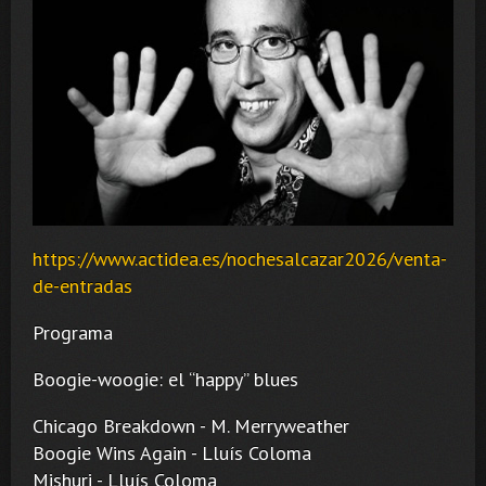
https://www.actidea.es/nochesalcazar2026/venta-
de-entradas
Programa
Boogie-woogie: el “happy” blues
Chicago Breakdown - M. Merryweather
Boogie Wins Again - Lluís Coloma
Mishuri - Lluís Coloma