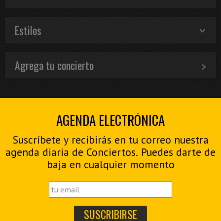
Estilos
Agrega tu concierto
AGENDA ELECTRÓNICA
Suscríbete y recibirás en tu correo nuestra
agenda diaria de Conciertos. Puedes darte de
baja en cualquier momento