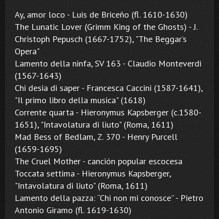
Ay, amor loco - Luis de Briceño (fl. 1610-1630)
The Lunatic Lover (Grimm King of the Ghosts) - J.
Christoph Pepusch (1667-1752), "The Beggar’s
Opera"
Lamento della ninfa, SV 163 - Claudio Monteverdi
(1567-1643)
Chi desia di saper - Francesca Caccini (1587-1641),
"Il primo libro della musica" (1618)
Corrente quarta - Hieronymus Kapsberger (c.1580-
1651), "Intavolatura di liuto" (Roma, 1611)
Mad Bess of Bedlam, Z. 370 - Henry Purcell
(1659-1695)
The Cruel Mother - canción popular escocesa
Toccata settima - Hieronymus Kapsberger,
"Intavolatura di liuto" (Roma, 1611)
Lamento della pazza: “Chi non mi conosce” - Pietro
Antonio Giramo (fl. 1619-1630)