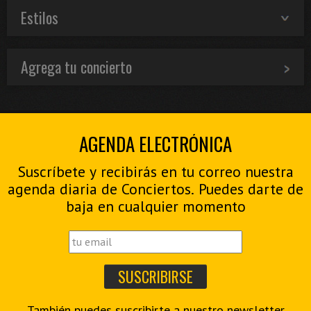
Estilos
Agrega tu concierto
AGENDA ELECTRÓNICA
Suscríbete y recibirás en tu correo nuestra
agenda diaria de Conciertos. Puedes darte de
baja en cualquier momento
También puedes suscribirte a nuestro
newsletter