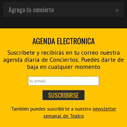
Agrega tu concierto
AGENDA ELECTRÓNICA
Suscríbete y recibirás en tu correo nuestra
agenda diaria de Conciertos. Puedes darte de
baja en cualquier momento
También puedes suscribirte a nuestro
newsletter
semanal de Teatro