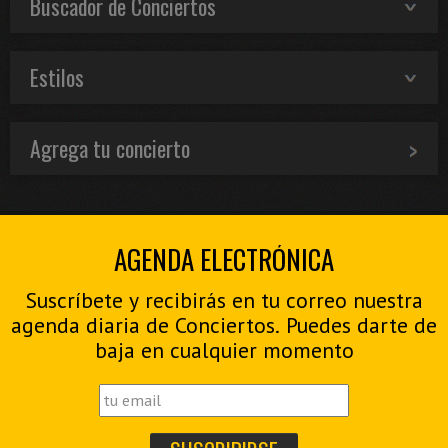
Buscador de Conciertos
Estilos
Agrega tu concierto
AGENDA ELECTRÓNICA
Suscríbete y recibirás en tu correo nuestra
agenda diaria de Conciertos. Puedes darte de
baja en cualquier momento