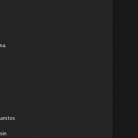
ma.
puestos
sin