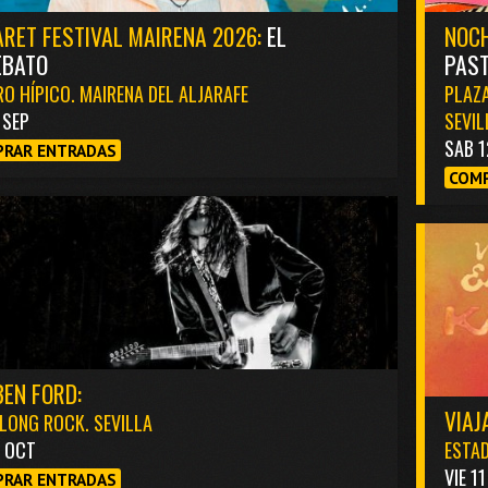
RET FESTIVAL MAIRENA 2026:
EL
NOCH
EBATO
PAST
O HÍPICO. MAIRENA DEL ALJARAFE
PLAZA
1 SEP
SEVIL
SAB 1
RAR ENTRADAS
COMP
EN FORD:
VIAJ
LONG ROCK. SEVILLA
3 OCT
ESTAD
VIE 1
RAR ENTRADAS