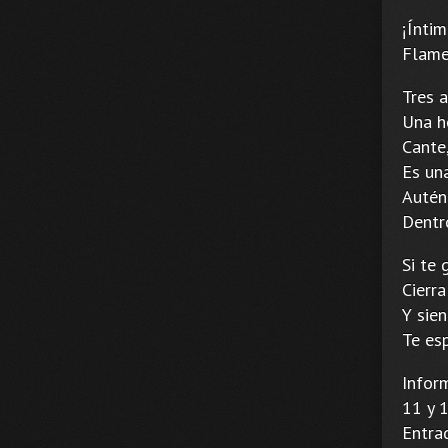
¡Íntim
Flame
Tres a
Una h
Cante,
Es una
Autént
Dentr
Si te
Cierra
Y sien
Te es
Infor
11 y 1
Entrad