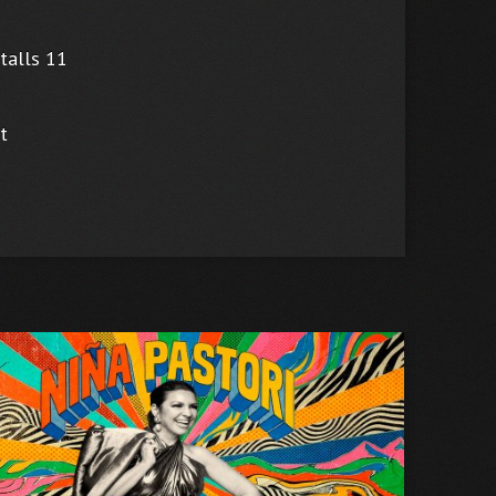
stalls 11
t