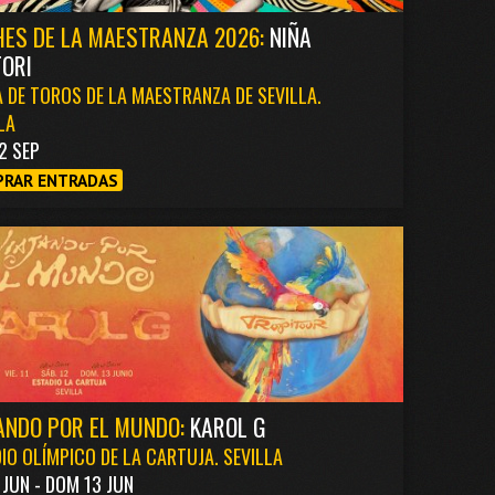
ES DE LA MAESTRANZA 2026:
NIÑA
ORI
 DE TOROS DE LA MAESTRANZA DE SEVILLA.
LA
2 SEP
RAR ENTRADAS
ANDO POR EL MUNDO:
KAROL G
IO OLÍMPICO DE LA CARTUJA. SEVILLA
1 JUN - DOM 13 JUN