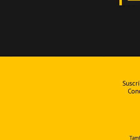
Suscrí
Con
Tamb