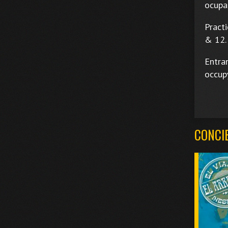
ocupar
Practi
& 12.
Entran
occupy
CONCI