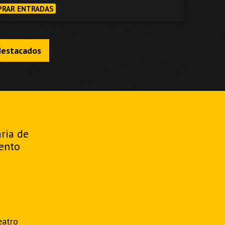
RAR ENTRADAS
destacados
aria de
ento
eatro