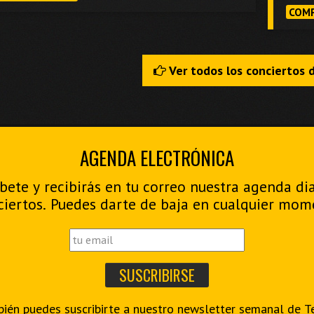
COMP
Ver todos los conciertos 
AGENDA ELECTRÓNICA
bete y recibirás en tu correo nuestra agenda di
ciertos. Puedes darte de baja en cualquier mom
ién puedes suscribirte a nuestro
newsletter semanal de T