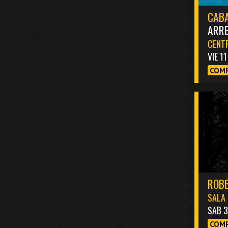
CABA
ARR
CENTR
VIE 1
COMP
ROBB
SALA 
SAB 
COMP