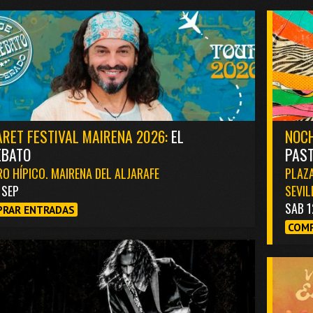
RET FESTIVAL MAIRENA 2026:
EL
NOCH
EBATO
PAST
O HÍPICO. MAIRENA DEL ALJARAFE
PLAZA
1 SEP
SEVIL
SAB 1
RAR ENTRADAS
COMP