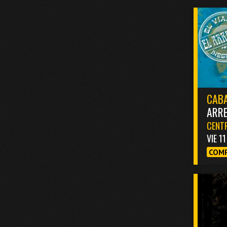
CABA
ARR
CENTR
VIE 1
COMP