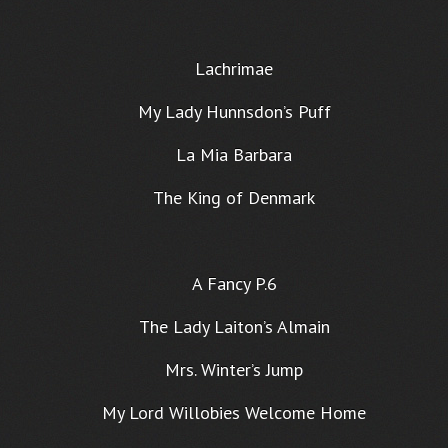
Lachrimae
My Lady Hunnsdon’s Puff
La Mia Barbara
The King of Denmark
A Fancy P.6
The Lady Laiton’s Almain
Mrs. Winter’s Jump
My Lord Willobies Welcome Home