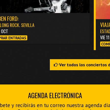
EN FORD:
VIAJ
LONG ROCK. SEVILLA
3 OCT
ESTAD
VIE 1
RAR ENTRADAS
COMP
Ver todos los conciertos 
AGENDA ELECTRÓNICA
bete y recibirás en tu correo nuestra agenda di