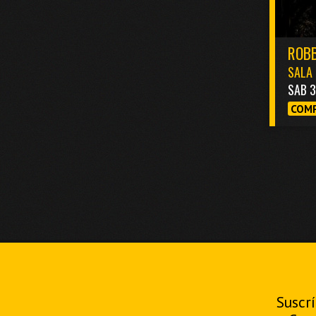
ROBB
SALA 
SAB 
COMP
Suscrí