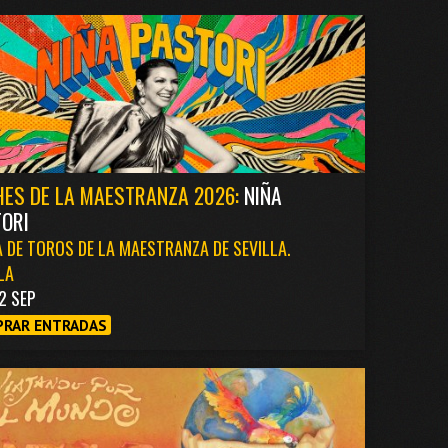
ES DE LA MAESTRANZA 2026:
NIÑA
ORI
 DE TOROS DE LA MAESTRANZA DE SEVILLA.
LA
2 SEP
RAR ENTRADAS