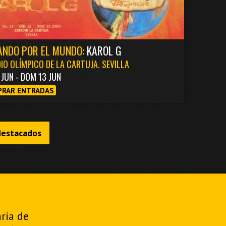
ANDO POR EL MUNDO:
KAROL G
IO OLÍMPICO DE LA CARTUJA. SEVILLA
1 JUN - DOM 13 JUN
RAR ENTRADAS
destacados
aria de