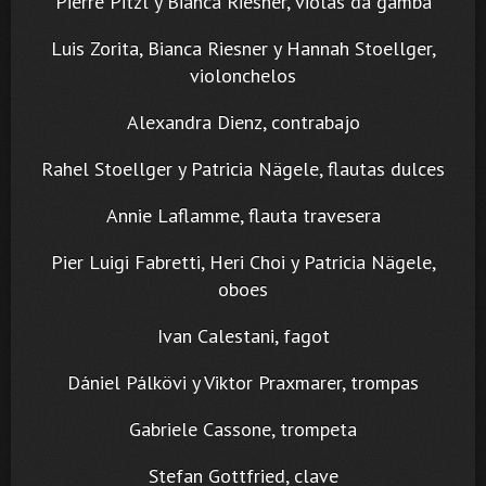
Pierre Pitzl y Bianca Riesner, violas da gamba
Luis Zorita, Bianca Riesner y Hannah Stoellger,
violonchelos
Alexandra Dienz, contrabajo
Rahel Stoellger y Patricia Nägele, flautas dulces
Annie Laflamme, flauta travesera
Pier Luigi Fabretti, Heri Choi y Patricia Nägele,
oboes
Ivan Calestani, fagot
Dániel Pálkövi y Viktor Praxmarer, trompas
Gabriele Cassone, trompeta
Stefan Gottfried, clave