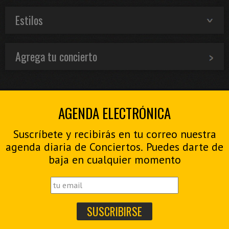
Estilos
Agrega tu concierto
AGENDA ELECTRÓNICA
Suscríbete y recibirás en tu correo nuestra
agenda diaria de Conciertos. Puedes darte de
baja en cualquier momento