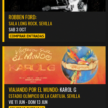
ROBBEN FORD:
SALA LONG ROCK. SEVILLA
SAB 3 OCT
COMPRAR ENTRADAS
VIAJANDO POR EL MUNDO:
KAROL G
ESTADIO OLÍMPICO DE LA CARTUJA. SEVILLA
VIE 11 JUN - DOM 13 JUN