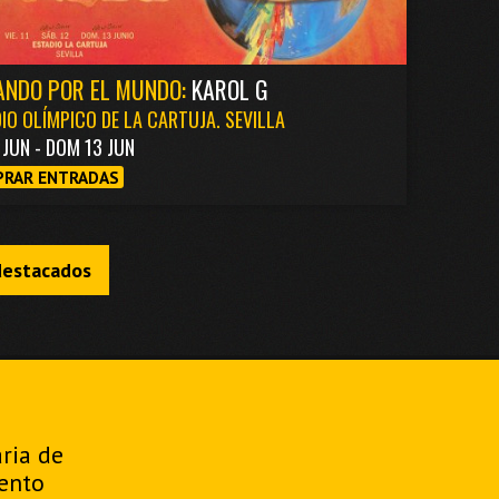
ANDO POR EL MUNDO:
KAROL G
IO OLÍMPICO DE LA CARTUJA. SEVILLA
1 JUN - DOM 13 JUN
RAR ENTRADAS
destacados
aria de
ento