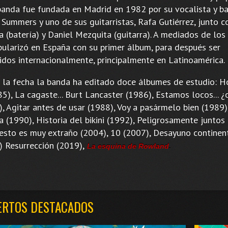
banda fue fundada en Madrid en 1982 por su vocalista y ba
Summers y uno de sus guitarristas, Rafa Gutiérrez, junto co
a (batería) y Daniel Mezquita (guitarra). A mediados de los
pularizó en España con su primer álbum, para después ser
idos internacionalmente, principalmente en Latinoamérica.
 la fecha la banda ha editado doce álbumes de estudio: 
5), La cagaste... Burt Lancaster (1986), Estamos locos... ¿
, Agitar antes de usar (1988), Voy a pasármelo bien (1989)
a (1990), Historia del bikini (1992), Peligrosamente juntos
esto es muy extraño (2004), 10 (2007), Desayuno continen
) Resurrección (2019),
La esquina de Rowland
.
ERTOS DESTACADOS