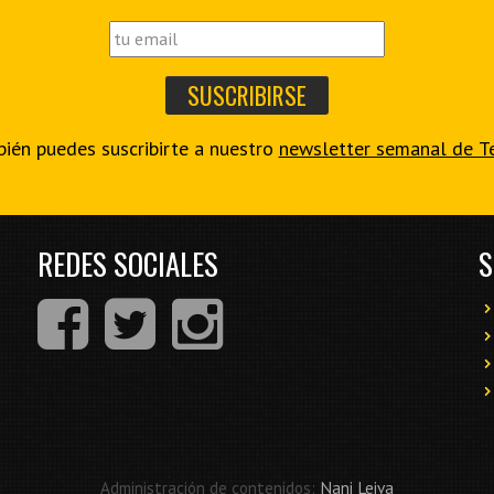
ién puedes suscribirte a nuestro
newsletter semanal de T
REDES SOCIALES
S
Administración de contenidos:
Nani Leiva