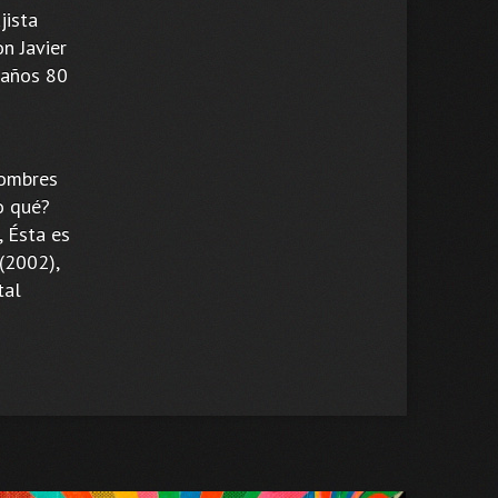
jista
n Javier
 años 80
Hombres
o qué?
, Ésta es
 (2002),
tal