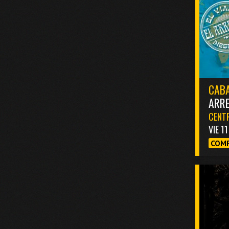
CABA
ARR
CENTR
VIE 1
COMP