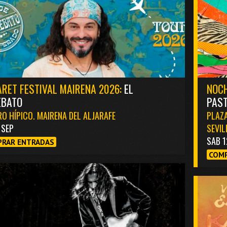
RET FESTIVAL MAIRENA 2026:
EL
NOCH
EBATO
PAST
O HÍPICO. MAIRENA DEL ALJARAFE
PLAZA
1 SEP
SEVIL
SAB 1
RAR ENTRADAS
COMP