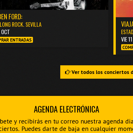
EN FORD:
VIAJ
LONG ROCK. SEVILLA
3 OCT
ESTAD
VIE 1
RAR ENTRADAS
COMP
Ver todos los conciertos 
AGENDA ELECTRÓNICA
bete y recibirás en tu correo nuestra agenda di
ciertos. Puedes darte de baja en cualquier mom