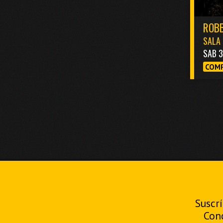
ROBB
SALA 
SAB 
COMP
Suscrí
Con