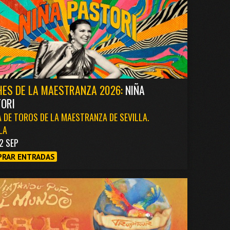
ES DE LA MAESTRANZA 2026:
NIÑA
ORI
 DE TOROS DE LA MAESTRANZA DE SEVILLA.
LA
2 SEP
RAR ENTRADAS