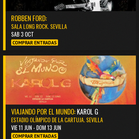
ROBBEN FORD:
SALA LONG ROCK. SEVILLA
SAB 3 OCT
COMPRAR ENTRADAS
VIAJANDO POR EL MUNDO:
KAROL G
ESTADIO OLÍMPICO DE LA CARTUJA. SEVILLA
VIE 11 JUN - DOM 13 JUN
COMPRAR ENTRADAS