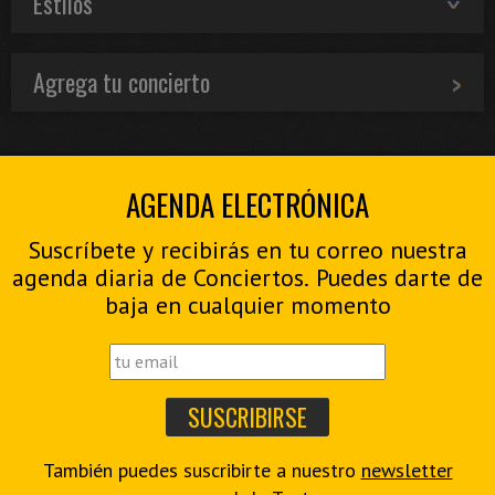
Estilos
Agrega tu concierto
AGENDA ELECTRÓNICA
Suscríbete y recibirás en tu correo nuestra
agenda diaria de Conciertos. Puedes darte de
baja en cualquier momento
También puedes suscribirte a nuestro
newsletter