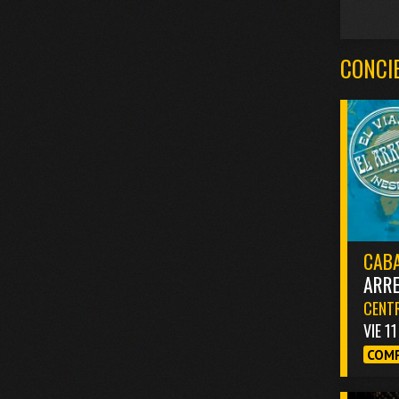
CONCI
CABA
ARR
CENTR
VIE 1
COMP