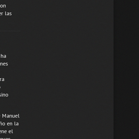
con
r las
 ha
ones
ra
o
sino
de Manuel
iño en la
ene el
ueves