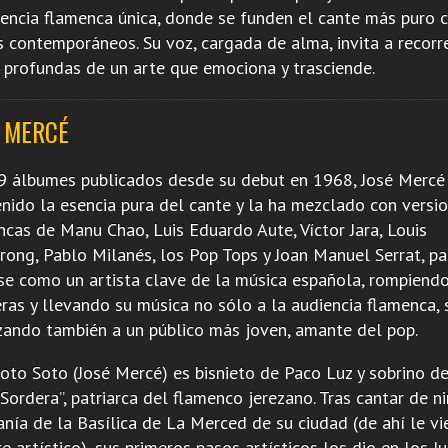
iencia flamenca única, donde se funden el cante más puro 
s contemporáneos. Su voz, cargada de alma, invita a recorre
s profundas de un arte que emociona y trasciende.
 MERCÉ
9 álbumes publicados desde su debut en 1968, José Mercé
nido la esencia pura del cante y la ha mezclado con versi
ncas de Manu Chao, Luis Eduardo Aute, Víctor Jara, Louis
rong, Pablo Milanés, los Pop Tops y Joan Manuel Serrat, pa
rse como un artista clave de la música española, rompiend
ras y llevando su música no sólo a la audiencia flamenca, 
zando también a un público más joven, amante del pop.
Soto Soto (José Mercé) es bisnieto de Paco Luz y sobrino 
Sordera”, patriarca del flamenco jerezano. Tras cantar de n
nía de la Basílica de La Merced de su ciudad (de ahí le vi
 artístico), sus primeros pasos artísticos los dio en los J