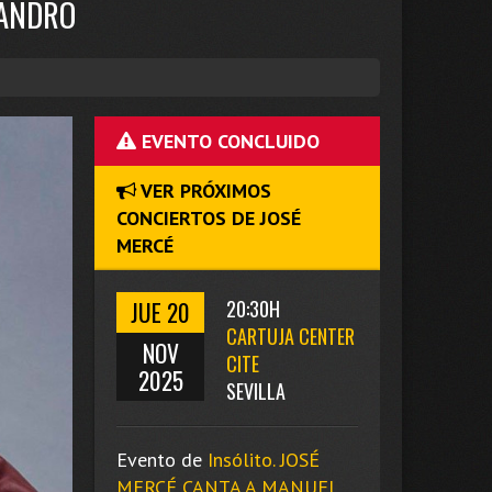
JANDRO
EVENTO CONCLUIDO
VER PRÓXIMOS
CONCIERTOS DE JOSÉ
MERCÉ
JUE 20
20:30H
CARTUJA CENTER
NOV
CITE
2025
SEVILLA
Evento de
Insólito. JOSÉ
MERCÉ CANTA A MANUEL