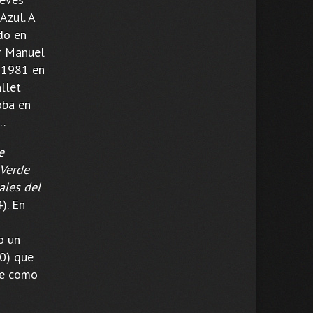
Azul. A
do en
or Manuel
n 1981 en
llet
oba en
…
e
Verde
ales del
). En
o un
0) que
ne como