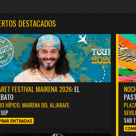
ERTOS DESTACADOS
RET FESTIVAL MAIRENA 2026:
EL
NOCH
EBATO
PAST
O HÍPICO. MAIRENA DEL ALJARAFE
PLAZA
1 SEP
SEVIL
SAB 1
RAR ENTRADAS
COMP