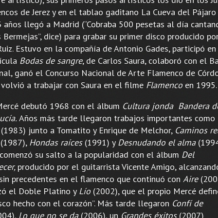
ncos de Jerez y en el tablao gaditano La Cueva del Pájaro 
3 años llegó a Madrid (“Cobraba 500 pesetas al día cantan
s Bermejas”, dice) para grabar su primer disco producido p
Ruiz. Estuvo en la compañía de Antonio Gades, participó e
lícula
Bodas de sangre
, de Carlos Saura, colaboró con el Ba
nal, ganó el Concurso Nacional de Arte Flamenco de Córd
 volvió a trabajar con Saura en el filme
Flamenco
en 1995
Mercé debutó 1968 con el álbum
Cultura jonda Bandera d
ucía.
Años más tarde llegaron trabajos importantes como
(1983) junto a Tomatito y Enrique de Melchor,
Caminos re
(1987),
Hondas raíces
(1991) y
Desnudando el alma
(1994
comenzó su salto a la popularidad con el álbum
Del
cer,
producido por el guitarrista Vicente Amigo, alcanzand
 sin precedentes en el flamenco que continuó con
Aire
(200
zó el Doble Platino y
Lío
(2002), que el propio Mercé defi
isco hecho con el corazón”. Más tarde llegaron
Confí de
004),
Lo que no se da
(2006), un
Grandes éxitos
(2007)