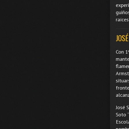
exper
guiño
raíce
JOSÉ
Con 1
mante
flame
Armst
situa
fronte
alcan
José 
Soto “
Escola
nombre