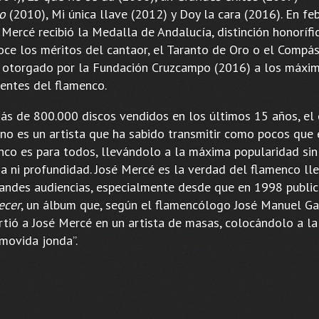
o
(2010), Mi única llave (2012) y Doy la cara (2016). En fe
 Mercé recibió la Medalla de Andalucía, distinción honorífi
oce los méritos del cantaor, el Taranto de Oro o el Compás
 otorgado por la Fundación Cruzcampo (2016) a los máxi
entes del flamenco.
ás de 800.000 discos vendidos en los últimos 15 años, el
ano es un artista que ha sabido transmitir como pocos que 
nco es para todos, llevándolo a la máxima popularidad sin
ia ni profundidad. José Mercé es la verdad del flamenco ll
randes audiencias, especialmente desde que en 1998 publi
ecer
, un álbum que, según el flamencólogo José Manuel G
irtió a José Mercé en un artista de masas, colocándolo a l
 movida jonda”.