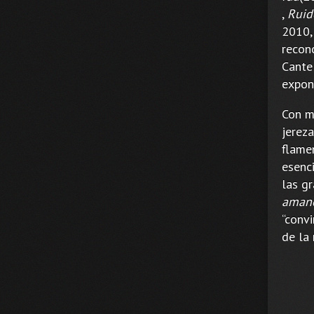
,
Ruid
2010,
recon
Cante
expon
Con m
jerez
flame
esenc
las g
aman
“conv
de la