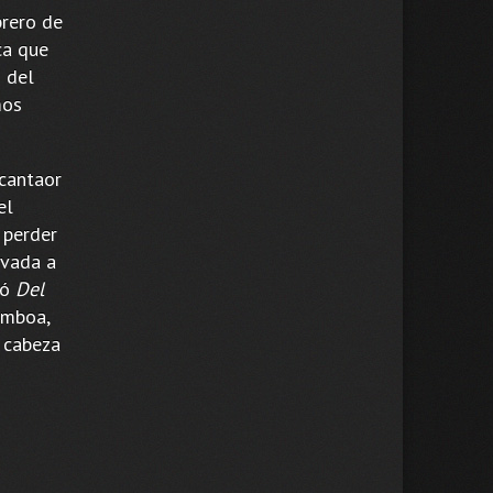
brero de
ca que
 del
mos
 cantaor
el
 perder
evada a
có
Del
amboa,
a cabeza