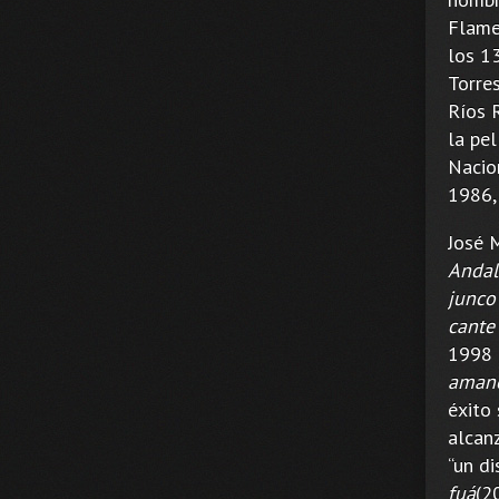
Flame
los 1
Torre
Ríos 
la pe
Nacio
1986,
José 
Andal
junco
cante
1998 
amane
éxito
alcan
“un d
fuá
(2